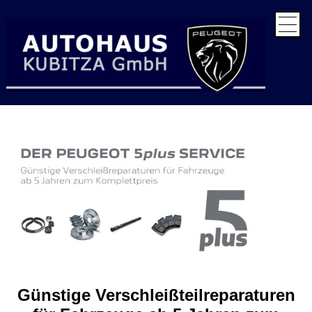
Startseite
Unternehmen
Neuwagen
Gebrauchtwagen
Probefahrt vereinbaren
Service
Aktuelle Aktionen
Servicetermin vereinbaren
Werkstattersatzwagen
Wir bewerten Ihren Gebrauchten
Vermietung
Kontakt
Anfahrt
Datenschutz
Impressum
Günstige Verschleißteilreparaturen