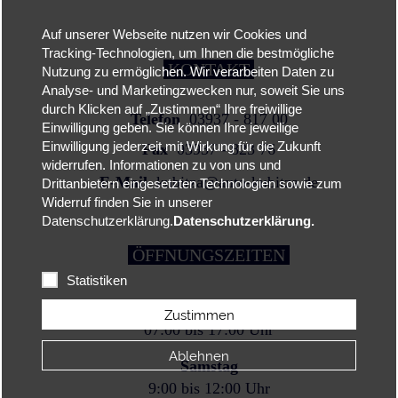
Auf unserer Webseite nutzen wir Cookies und
Tracking-Technologien, um Ihnen die bestmögliche
KONTAKT
Nutzung zu ermöglichen. Wir verarbeiten Daten zu
Analyse- und Marketingzwecken nur, soweit Sie uns
durch Klicken auf „Zustimmen“ Ihre freiwillige
Telefon
03937 - 817 00
Einwilligung geben. Sie können Ihre jeweilige
Einwilligung jederzeit mit Wirkung für die Zukunft
Fax
03937 - 823 76
widerrufen. Informationen zu von uns und
E-Mail
kubitza@auto-kubitza.de
Drittanbietern eingesetzten Technologien sowie zum
Widerruf finden Sie in unserer
Datenschutzerklärung.
Datenschutzerklärung.
ÖFFNUNGSZEITEN
Statistiken
Montag - Freitag
Zustimmen
07:00 bis 17:00 Uhr
Ablehnen
Samstag
9:00 bis 12:00 Uhr